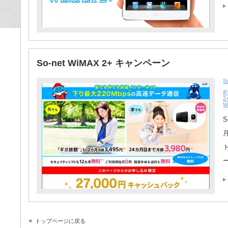
So-net WiMAX 2+ キャンペーン
S
i
2
W
S
トップページに戻る