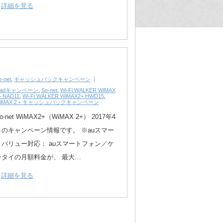
詳細を見る
o-net
,
キャッシュバックキャンペーン
Padキャンペーン
,
So-net
,
Wi-Fi WALKER WiMAX
+ NAD11
,
Wi-Fi WALKER WiMAX2+ HWD15
,
iMAX 2＋キャッシュバックキャンペーン
o-net WiMAX2+（WiMAX 2+） 2017年4
月のキャンペーン情報です。 ※auスマー
トバリュー対応： auスマートフォン／ケ
ータイの月額料金が、 最大…
詳細を見る